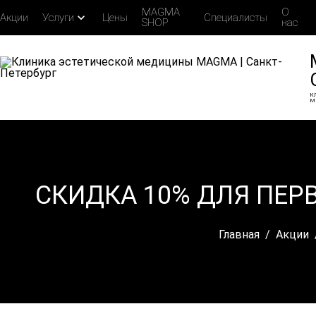
MAGMA
О
expand_more
Акции
Услуги
Цены
Специалисты
SHOP
нас
К
М
СКИДКА 10% ДЛЯ ПЕР
Главная
/
Акции