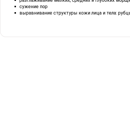
разглаживание мелких, средних и глубоких морщ
сужение пор
выравнивание структуры кожи лица и тела: рубц