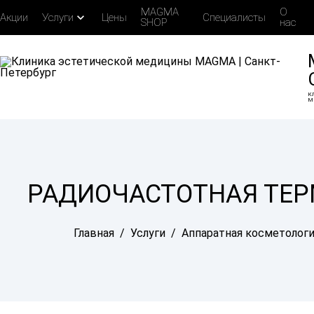
MAGMA
О
expand_more
Акции
Услуги
Цены
Специалисты
SHOP
нас
К
М
РАДИОЧАСТОТНАЯ ТЕР
Главная
/
Услуги
/
Аппаратная косметологи