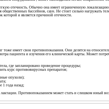
гкую отечность. Обычно она имеет ограниченную локализацию и 
я общественных бассейнов, саун. Не стоит сильно нагружать тел
ок которой и является причиной отечности.
г тоже имеет свои противопоказания. Они делятся на относите
смотра пациента и изучения его клинической карты. Может потр
тела, где запланировано проведение процедуры;
пить курс противовирусных препаратов;
нные опухоли);
ата;
 1 года назад;
 лактации. Противопоказанием может стать и слишком юный воз