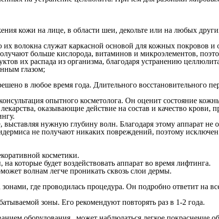
ия кожи на лице, в области шеи, декольте или на любых других
 их волокна служат каркасной основой для кожных покровов и о
получают больше кислорода, витаминов и микроэлементов, поэт
тов их распада из организма, благодаря устранению целлюлита 
нным глазом;
решено в любое время года. Длительного восстановительного пе
 консультация опытного косметолога. Он оценит состояние кожн
екарства, оказывающие действие на состав и качество крови, п
нгу.
 выставляя нужную глубину волн. Благодаря этому аппарат не ок
 эпидермиса не получают никаких повреждений, поэтому исключе
екоративной косметики.
на которые будет воздействовать аппарат во время лифтинга.
может волнам легче проникать сквозь слои дермы.
 зонами, где проводилась процедура. Он подробно ответит на вс
атываемой зоны. Его рекомендуют повторять раз в 1-2 года.
ием оборудования , может наблюдаться легкое покраснение обла