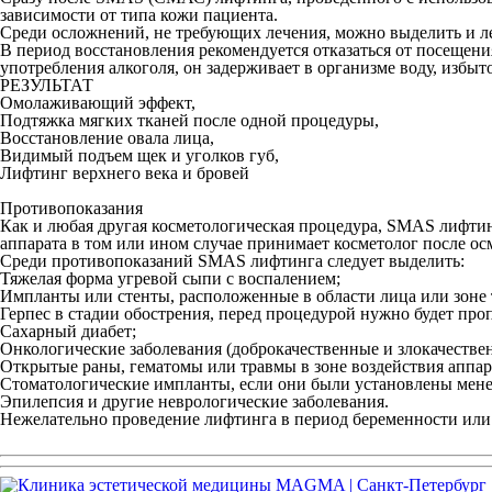
зависимости от типа кожи пациента.
Среди осложнений, не требующих лечения, можно выделить и ле
В период восстановления рекомендуется отказаться от посещени
употребления алкоголя, он задерживает в организме воду, избыт
РЕЗУЛЬТАТ
Омолаживающий эффект,
Подтяжка мягких тканей после одной процедуры,
Восстановление овала лица,
Видимый подъем щек и уголков губ,
Лифтинг верхнего века и бровей
Противопоказания
Как и любая другая косметологическая процедура, SMAS лифтин
аппарата в том или ином случае принимает косметолог после о
Среди противопоказаний SMAS лифтинга следует выделить:
Тяжелая форма угревой сыпи с воспалением;
Импланты или стенты, расположенные в области лица или зоне 
Герпес в стадии обострения, перед процедурой нужно будет про
Сахарный диабет;
Онкологические заболевания (доброкачественные и злокачестве
Открытые раны, гематомы или травмы в зоне воздействия аппар
Стоматологические импланты, если они были установлены менее
Эпилепсия и другие неврологические заболевания.
Нежелательно проведение лифтинга в период беременности или