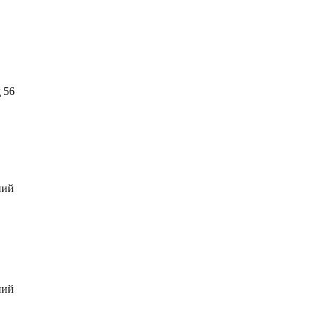
 56
ний
ний