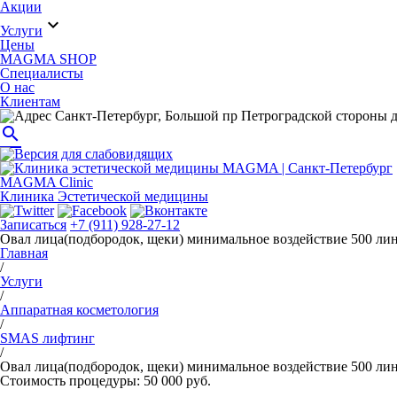
Акции
expand_more
Услуги
Цены
MAGMA SHOP
Специалисты
О нас
Клиентам
Санкт-Петербург, Большой пр Петроградской стороны д
search
MAGMA Clinic
Клиника Эстетической медицины
Записаться
+7 (911) 928-27-12
Овал лица(подбородок, щеки) минимальное воздействие 500 ли
Главная
/
Услуги
/
Аппаратная косметология
/
SMAS лифтинг
/
Овал лица(подбородок, щеки) минимальное воздействие 500 ли
Стоимость процедуры: 50 000 руб.