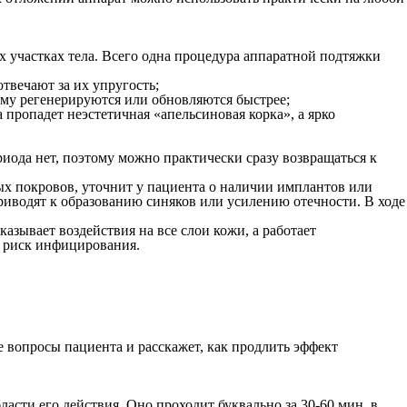
 участках тела. Всего одна процедура аппаратной подтяжки
твечают за их упругость;
ому регенерируются или обновляются быстрее;
пропадет неэстетичная «апельсиновая корка», а ярко
риода нет, поэтому можно практически сразу возвращаться к
ых покровов, уточнит у пациента о наличии имплантов или
риводят к образованию синяков или усилению отечности. В ходе
азывает воздействия на все слои кожи, а работает
н риск инфицирования.
е вопросы пациента и расскажет, как продлить эффект
сти его действия. Оно проходит буквально за 30-60 мин, в