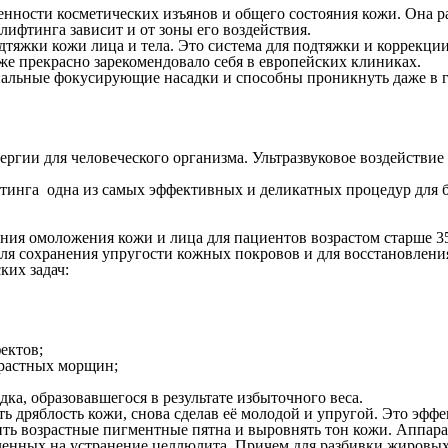
нности косметических изъянов и общего состояния кожи. Она р
лифтинга зависит и от зоны его воздействия.
жки кожи лица и тела. Это система для подтяжки и коррекции 
же прекрасно зарекомендовало себя в европейских клиниках.
альные фокусирующие насадки и способны проникнуть даже в г
ергии для человеческого организма. Ультразвуковое воздействие
ифтинга одна из самых эффективных и деликатных процедур для
ия омоложения кожи и лица для пациентов возрастом старше 35
для сохранения упругости кожных покровов и для восстановлен
ких задач:
ектов;
зрастных морщин;
ка, образовавшегося в результате избыточного веса.
 дряблость кожи, снова сделав её молодой и упругой. Это эфф
ь возрастные пигментные пятна и выровнять тон кожи. Аппарат
вленных на устранение целлюлита. Причем для разбивки жировы