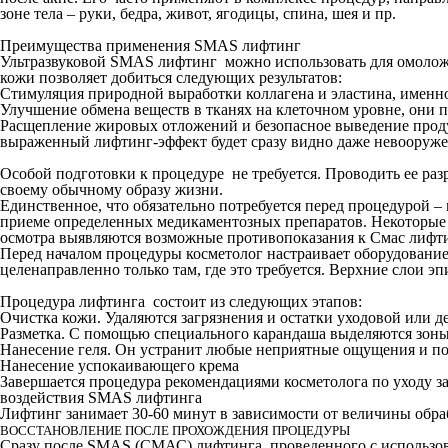
зоне тела – руки, бедра, живот, ягодицы, спина, шея и пр.
Преимущества применения SMAS лифтинг
Ультразвуковой SMAS лифтинг можно использовать для омоложен
кожи позволяет добиться следующих результатов:
Стимуляция природной выработки коллагена и эластина, именно
Улучшение обмена веществ в тканях на клеточном уровне, они 
Расщепление жировых отложений и безопасное выведение продук
выраженный лифтинг-эффект будет сразу видно даже невооруже
Особой подготовки к процедуре не требуется. Проводить ее раз
своему обычному образу жизни.
Единственное, что обязательно потребуется перед процедурой –
приеме определенных медикаментозных препаратов. Некоторые л
осмотра выявляются возможные противопоказания к Смас лифти
Перед началом процедуры косметолог настраивает оборудование,
целенаправленно только там, где это требуется. Верхние слои
Процедура лифтинга состоит из следующих этапов:
Очистка кожи. Удаляются загрязнения и остатки уходовой или д
Разметка. С помощью специального карандаша выделяются зоны, 
Нанесение геля. Он устранит любые неприятные ощущения и по
Нанесение успокаивающего крема
Завершается процедура рекомендациями косметолога по уходу за
воздействия SMAS лифтинга
Лифтинг занимает 30-60 минут в зависимости от величины обраб
ВОССТАНОВЛЕНИЕ ПОСЛЕ ПРОХОЖДЕНИЯ ПРОЦЕДУРЫ
Сразу после SMAS (СМАС) лифтинга, проведенного с использован