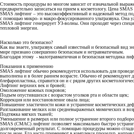
Стоимость процедуры во многом зависит от изначальной выраже
предварительно записаться на прием к косметологу. Цена SMAS 
SMAS лифтинг – это высокоэффективный и надежный метод подтя
с помощью микро- и макро-фокусированного ультразвука. Она у
SMAS лифтинг генерирует УЗ-волны. Они проходят через специ
тепловой энергии.
Насколько это безопасно?
Как вы знаете, ультразвук самый известный и безопасный вид эн
мире признано совершенно безопасным и нетравматичным.
Благодаря этому - малотравматичная и безопасная методика л
Показания к применению
SMAS лифтинг обычно рекомендуется использовать для проведен
выполнена и в более раннем возрасте. Обычно её рекомендуют 
блефаропластика, справится он и с рядом других косметологичес
Лифтинг верхних век и бровей;
Омоложение кожных покровов;
Подъем опустившихся с возрастом уголков рта и области щек;
Коррекция или восстановление овала лица;
Повышение эластичности кожи и устранение косметических деф
Разглаживание мелких или средневыраженых мимических и во
Подтяжка мягких тканей;
Уменьшение в размерах или полное устранение второго подбород
SMAS (СМАС) лифтинг позволяет максимально быстро устранить
долговременный результат. С помощью процедуры можно сгладит
после акне. Его часто применяют в комплексе процедур, напра