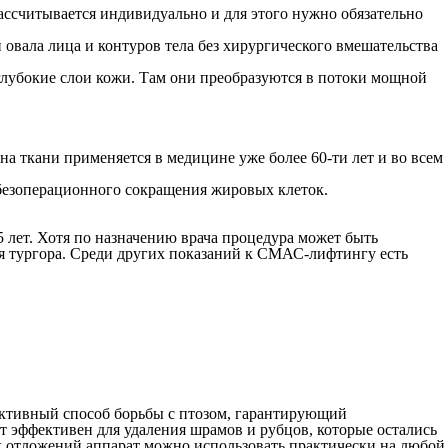
ассчитывается индивидуально и для этого нужно обязательно
овала лица и контуров тела без хирургического вмешательства
лубокие слои кожи. Там они преобразуются в потоки мощной
 на ткани
применяется в медицине уже более 60-ти лет
и во всем
 безоперационного сокращения жировых клеток.
 лет. Хотя по назначению врача процедура может быть
ия тургора. Среди других показаний к СМАС-лифтингу есть
ективный способ борьбы с птозом, гарантирующий
 эффективен для удаления шрамов и рубцов, которые остались
х отложений аппарат можно использовать практически на любой