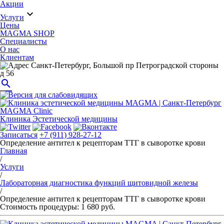
Акции
expand_more
Услуги
Цены
MAGMA SHOP
Специалисты
О нас
Клиентам
Санкт-Петербург, Большой пр Петроградской стороны
д 56
search
MAGMA Clinic
Клиника Эстетической медицины
Записаться
+7 (911) 928-27-12
Определение антител к рецепторам ТТГ в сыворотке крови
Главная
/
Услуги
/
Лабораторная диагностика функций щитовидной железы
/
Определение антител к рецепторам ТТГ в сыворотке крови
Стоимость процедуры: 1 680 руб.