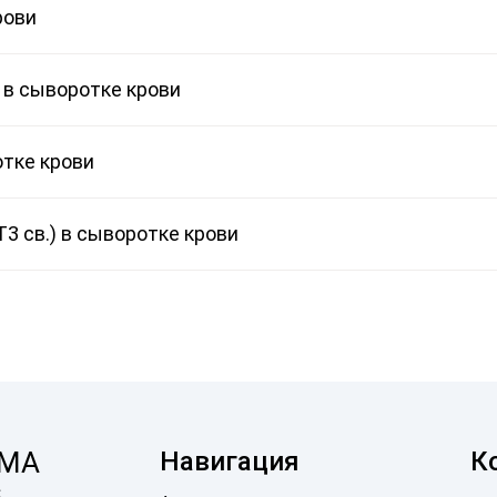
рови
 в сыворотке крови
отке крови
3 св.) в сыворотке крови
MA
Навигация
К
c