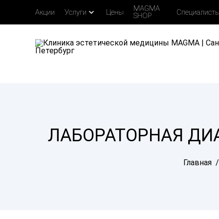
MAGMA
expand_more
Акции
Услуги
Цены
Специалист
SHOP
ЛАБОРАТОРНАЯ ДИ
Главная
/