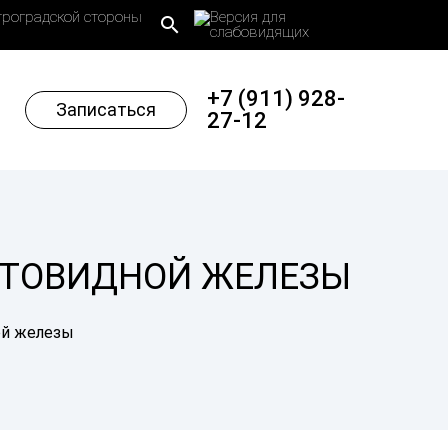
троградской стороны
search
+7 (911) 928-
Записаться
27-12
ИТОВИДНОЙ ЖЕЛЕЗЫ
ой железы