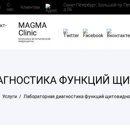
О
Санкт-Петербург, Большой пр Пе
ы
Клиентам
нас
д 56
MAGMA
Clinic
КЛИНИКА ЭСТЕТИЧЕСКОЙ
МЕДИЦИНЫ
АГНОСТИКА ФУНКЦИЙ Щ
Услуги
/
Лабораторная диагностика функций щитовидн