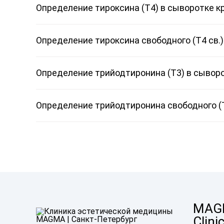
Определение тироксина (Т4) в сыворотке к
Определение тироксина свободного (Т4 св.)
Определение трийодтиронина (Т3) в сывор
Определение трийодтиронина свободного (Т
MAG
Clini