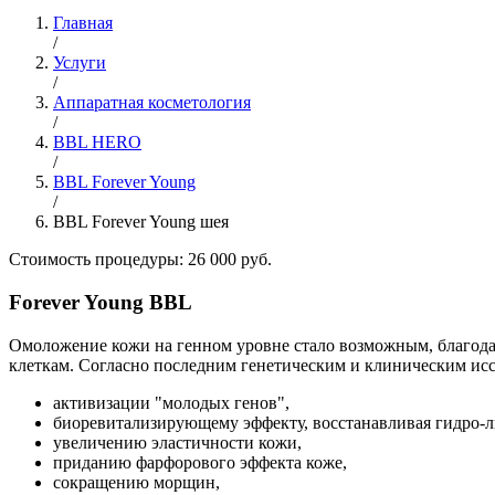
Главная
/
Услуги
/
Аппаратная косметология
/
BBL HERO
/
BBL Forever Young
/
BBL Forever Young шея
Стоимость процедуры: 26 000 руб.
Forever Young BBL
Омоложение кожи на генном уровне стало возможным, благод
клеткам. Согласно последним генетическим и клиническим ис
активизации "молодых генов",
биоревитализирующему эффекту, восстанавливая гидро-л
увеличению эластичности кожи,
приданию фарфорового эффекта коже,
сокращению морщин,